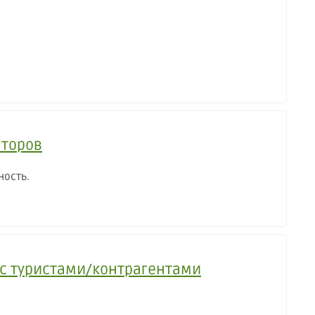
аторов
ность.
в с туристами/контрагентами